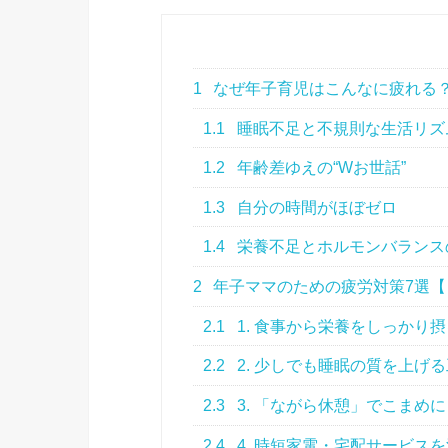
1
なぜ年子育児はこんなに疲れる
1.1
睡眠不足と不規則な生活リズ
1.2
年齢差ゆえの“Wお世話”
1.3
自分の時間がほぼゼロ
1.4
栄養不足とホルモンバランス
2
年子ママのための疲労対策7選【
2.1
1. 食事から栄養をしっかり
2.2
2. 少しでも睡眠の質を上げ
2.3
3. 「ながら休憩」でこまめ
2.4
4. 時短家電・宅配サービス