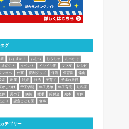
タグ
0歳
おすすめ！
おむつ
おもちゃ
お出かけ
お金のこと
イベント
イヤイヤ期
ママ友
レシピ
ワンオペ
仕事
便利グッズ
保活
保育園
偏食
公園
出産
妊娠
妊活
子育て
子連れ旅行
寝かしつけ
帝王切開
年子兄弟
年子育児
幼稚園
産休
男の子
病気
睡眠
給付金
絵本
育休
虫とり
認定こども園
食事
カテゴリー