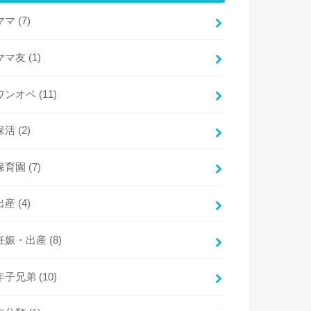
ママ
(7)
ママ友
(1)
ワンオペ
(11)
保活
(2)
保育園
(7)
出産
(4)
妊娠・出産
(8)
年子兄弟
(10)