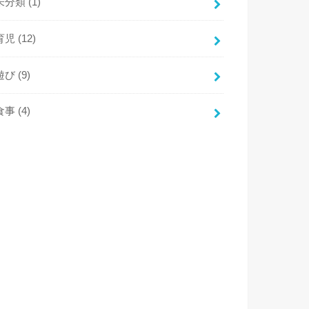
未分類
(1)
育児
(12)
遊び
(9)
食事
(4)