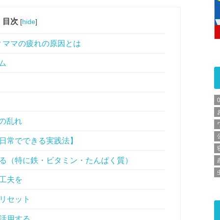
目次
[
hide
]
？ママの疲れの原因とは
ム
の乱れ
日常でできる実践法】
摂る（特に鉄・ビタミン・たんぱく質）
る工夫を
にリセット
を活用する