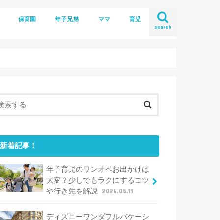
保育園
年子兄弟
ママ
育児
search
新着記事！
年子育児のワンオペお出かけは
大変？少しでもラクにするコツ
や行き先を解説
2026.05.11
ディズニーワンダフルバケーシ