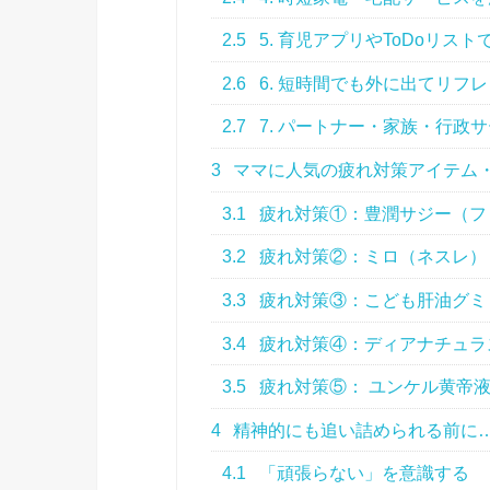
2.5
5. 育児アプリやToDoリスト
2.6
6. 短時間でも外に出てリフ
2.7
7. パートナー・家族・行政
3
ママに人気の疲れ対策アイテム・
3.1
疲れ対策①：豊潤サジー（フ
3.2
疲れ対策②：ミロ（ネスレ）
3.3
疲れ対策③：こども肝油グミ
3.4
疲れ対策④：ディアナチュラ
3.5
疲れ対策⑤： ユンケル黄帝
4
精神的にも追い詰められる前に
4.1
「頑張らない」を意識する