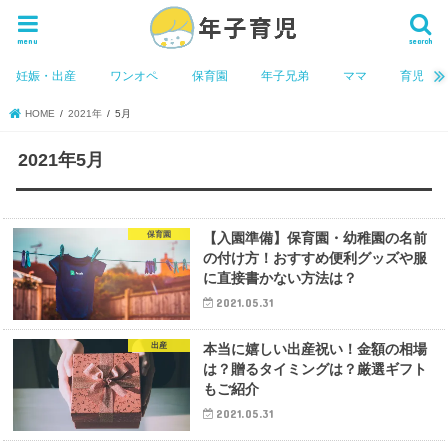
menu
search
妊娠・出産
ワンオペ
保育園
年子兄弟
ママ
育児
HOME
2021年
5月
2021年5月
保育園
【入園準備】保育園・幼稚園の名前
の付け方！おすすめ便利グッズや服
に直接書かない方法は？
2021.05.31
出産
本当に嬉しい出産祝い！金額の相場
は？贈るタイミングは？厳選ギフト
もご紹介
2021.05.31