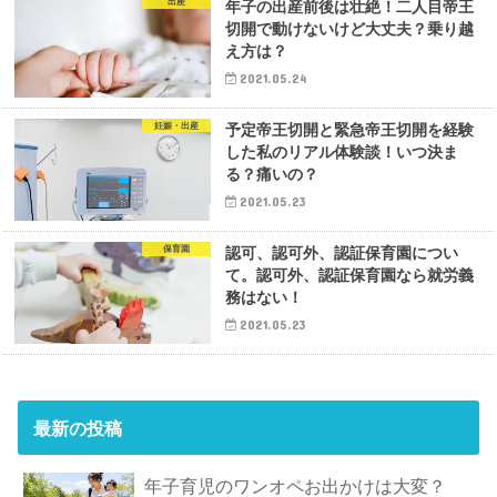
出産
年子の出産前後は壮絶！二人目帝王
切開で動けないけど大丈夫？乗り越
え方は？
2021.05.24
妊娠・出産
予定帝王切開と緊急帝王切開を経験
した私のリアル体験談！いつ決ま
る？痛いの？
2021.05.23
保育園
認可、認可外、認証保育園につい
て。認可外、認証保育園なら就労義
務はない！
2021.05.23
最新の投稿
年子育児のワンオペお出かけは大変？