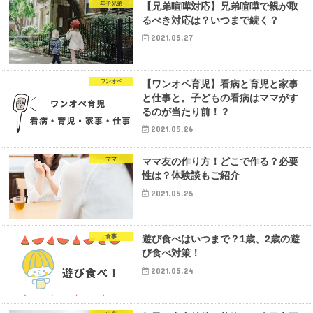
年子兄弟
【兄弟喧嘩対応】兄弟喧嘩で親が取
るべき対応は？いつまで続く？
2021.05.27
ワンオペ
【ワンオペ育児】看病と育児と家事
と仕事と。子どもの看病はママがす
るのが当たり前！？
2021.05.26
ママ
ママ友の作り方！どこで作る？必要
性は？体験談もご紹介
2021.05.25
食事
遊び食べはいつまで？1歳、2歳の遊
び食べ対策！
2021.05.24