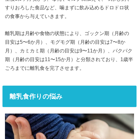
すりおろした食品など、噛まずに飲み込めるドロドロ状
の食事から与えていきます。
離乳期は月齢や食物の状態により、ゴックン期（月齢の
目安は5〜6か月）、モグモグ期（月齢の目安は7〜8か
月）、カミカミ期（月齢の目安は9〜11か月）、パクパク
期（月齢の目安は11〜15か月）と分類されており、1歳半
ごろまでに離乳食を完了させます。
離乳食作りの悩み