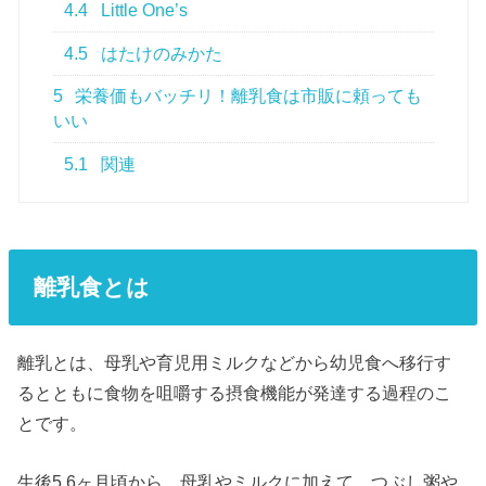
4.4
Little One’s
4.5
はたけのみかた
5
栄養価もバッチリ！離乳食は市販に頼っても
いい
5.1
関連
離乳食とは
離乳とは、母乳や育児用ミルクなどから幼児食へ移行す
るとともに食物を咀嚼する摂食機能が発達する過程のこ
とです。
生後5,6ヶ月頃から、母乳やミルクに加えて、つぶし粥や