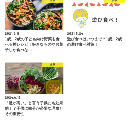
食事
食事
2021.6.11
2021.5.24
1歳、2歳の子ども向け野菜も食
遊び食べはいつまで？1歳、2歳
べる神レシピ！好きなものやお菓
の遊び食べ対策！
子しか食べな…
食事
2024.6.10
「足が痛い」と言う子供にも効果
的！？子供に鉄分が必要な理由と
その重要性