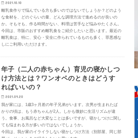
2021.10.10
離乳食作りで悩んでいる方も多いのではないでしょうか？どのよう
な食材を、どのぐらいの量、どんな調理方法で進めるのが良いの
か。そもそも、作る時間がない、料理は苦手など悩みやたくさん。
今回は、市販のおすすめ離乳食をご紹介したいと思います。最近の
離乳食は、特に、安心・安全に作られているものも多く、罪悪感な
しにご利用いただけます。
年子（二人の赤ちゃん）育児の寝かしつ
け方法とは？ワンオペのときはどうす
ればいいの？
2021.09.20
我が家には、1歳3ヶ月差の年子兄弟がいます。次男が生まれたば
かりの頃は、もう赤ちゃんが2人。しかも微妙に生活リズムが違
う。食事、お風呂など大変なことは多いですが、寝かしつけに関し
ても悩まれる方が多いのではないでしょうか。
今回は、我が家のイライラしない寝かしつけ方法（別部屋、同じ部