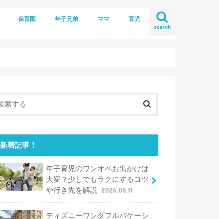
保育園
年子兄弟
ママ
育児
search
新着記事！
年子育児のワンオペお出かけは
大変？少しでもラクにするコツ
や行き先を解説
2026.05.11
ディズニーワンダフルバケーシ