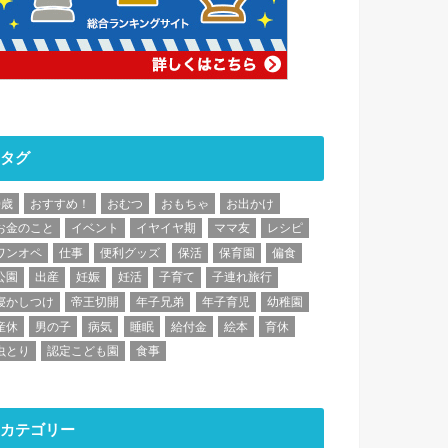
タグ
0歳
おすすめ！
おむつ
おもちゃ
お出かけ
お金のこと
イベント
イヤイヤ期
ママ友
レシピ
ワンオペ
仕事
便利グッズ
保活
保育園
偏食
公園
出産
妊娠
妊活
子育て
子連れ旅行
寝かしつけ
帝王切開
年子兄弟
年子育児
幼稚園
産休
男の子
病気
睡眠
給付金
絵本
育休
虫とり
認定こども園
食事
カテゴリー