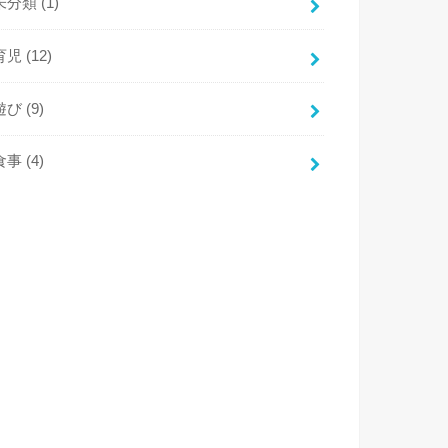
未分類
(1)
育児
(12)
遊び
(9)
食事
(4)