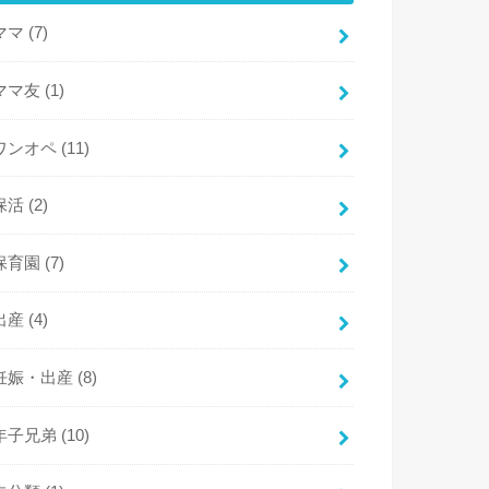
ママ
(7)
ママ友
(1)
ワンオペ
(11)
保活
(2)
保育園
(7)
出産
(4)
妊娠・出産
(8)
年子兄弟
(10)