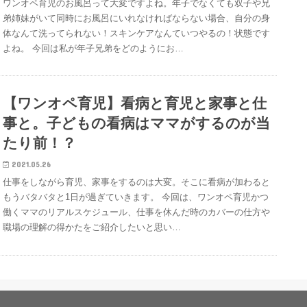
ワンオペ育児のお風呂って大変ですよね。年子でなくても双子や兄
弟姉妹がいて同時にお風呂にいれなければならない場合、自分の身
体なんて洗ってられない！スキンケアなんていつやるの！状態です
よね。 今回は私が年子兄弟をどのようにお…
【ワンオペ育児】看病と育児と家事と仕
事と。子どもの看病はママがするのが当
たり前！？
2021.05.26
仕事をしながら育児、家事をするのは大変。そこに看病が加わると
もうバタバタと1日が過ぎていきます。 今回は、ワンオペ育児かつ
働くママのリアルスケジュール、仕事を休んだ時のカバーの仕方や
職場の理解の得かたをご紹介したいと思い…